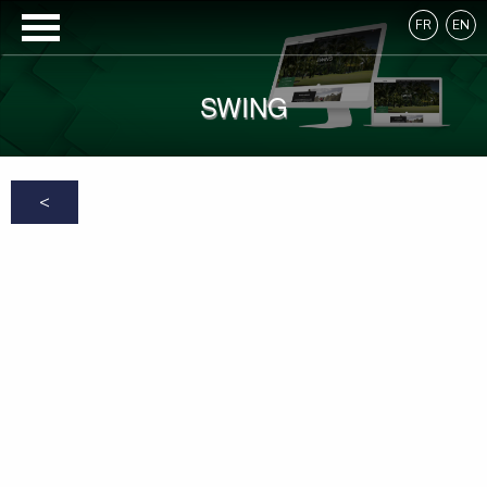
FR
EN
SWING
<